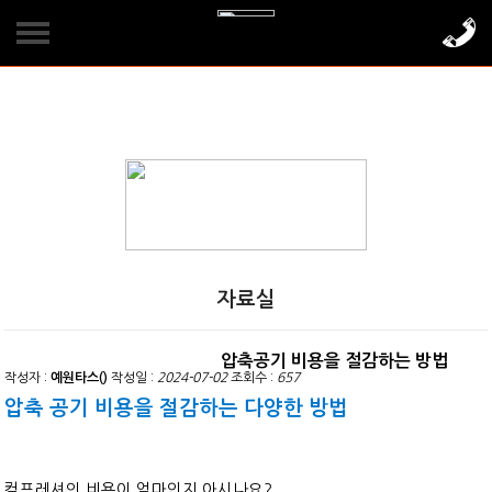
회사소개
제품소개
인사말
급유식 콤프레샤
찾아오시는길
정부지원사업
무급유식 콤프레샤
정부지원사업
고객센터
자료실
정부지원사업 종류
피스톤 콤프레샤
SNS바로가기
자료실
압축공기 비용을 절감하는 방법
에너지 절감 무료진단
아트라스콥코 코리아
설치 및 시공사례
진공펌프
작성자 :
예원타스()
작성일 :
2024-07-02
조회수 :
657
압축 공기 비용을 절감하는 다양한 방법
압축공기 품질 측정
드라이어/필터
1:1문의
유튜브
산소·질소발행기
블로그
컴프레셔의 비용이 얼마인지 아시나요?