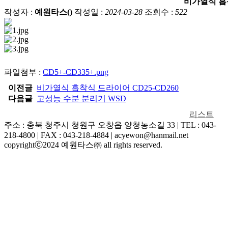
비가열식 흡착
작성자 :
예원타스()
작성일 :
2024-03-28
조회수 :
522
산소·질소발행기
블로그
통합제어시스템
파일첨부 :
CD5+-CD335+.png
이전글
비가열식 흡착식 드라이어 CD25-CD260
다음글
고성능 수분 분리기 WSD
리스트
주소 : 충북 청주시 청원구 오창읍 양청농소길 33 | TEL : 043-
218-4800 | FAX : 043-218-4884 | acyewon@hanmail.net
copyrightⓒ2024 예원타스㈜ all rights reserved.