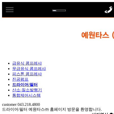
회사소개
제품소개
인사말
급유식 콤프레샤
찾아오시는길
정부지원사업
급유식 콤프레샤
무급유식 콤프레샤
무급유식 콤프레샤
정부지원사업
고객센터
피스톤 콤프레샤
진공펌프
드라이어/필터
정부지원사업 종류
피스톤 콤프레샤
SNS바로가기
자료실
산소·질소발행기
통합제어시스템
에너지 절감 무료진단
아트라스콥코 코리아
설치 및 시공사례
진공펌프
customer
043.218.4800
드라이어/필터
예원타스㈜ 홈페이지 방문을 환영합니다.
압축공기 품질 측정
드라이어/필터
1:1문의
유튜브